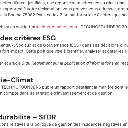
onnelles dûment justifiées, une réponse sera adressée au client dans
onse apportée à votre réclamation, vous pouvez vous adresser, grat
 de la Bourse 75082 Paris cedex 2 ou par formulaire électronique acce
.
ebastien.wuidart(at)
technof
ounders.com
| TECHNOFOUNDERS 20 bis
 des critères ESG
ntaux, Sociaux et de Gouvernance (ESG) dans ses décisions d’inv
rt impact. Cette politique vise à identifier, analyser et gérer les 
er et article 3 du Règlement sur la publication d’informations en mat
gie-Climat
t, TECHNOFOUNDERS publie un rapport détaillant la manière dont les
s en compte dans sa stratégie d’investissement et de gestion :
urabilité – SFDR
 relatives à la politique de gestion des incidences négatives en