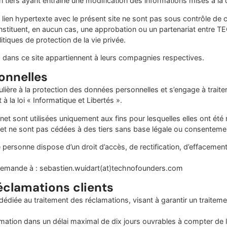
tiers ayant entraîné une modification des informations mises à la di
n hypertexte avec le présent site ne sont pas sous contrôle de ce
constituent, en aucun cas, une approbation ou un partenariat entr
itiques de protection de la vie privée.
s dans ce site appartiennent à leurs compagnies respectives.
onnelles
e à la protection des données personnelles et s’engage à traiter
 la loi « Informatique et Libertés ».
rnet sont utilisées uniquement aux fins pour lesquelles elles ont ét
 et ne sont pas cédées à des tiers sans base légale ou consentemen
ersonne dispose d’un droit d’accès, de rectification, d’effacement,
 demande à :
sebastien.wuidart(at)technofounders.com
éclamations clients
e au traitement des réclamations, visant à garantir un traitemen
on dans un délai maximal de dix jours ouvrables à compter de la 